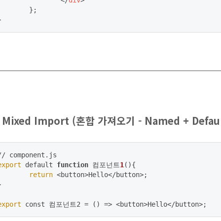
</
div
>
	};

}
. Mixed Import (혼합 가져오기 - Named + Defaul
export
 default 
function
 컴포넌트
1
(){

return
 <button>Hello</button>;



export
 const 컴포넌트2 = () => <button>Hello</button>;