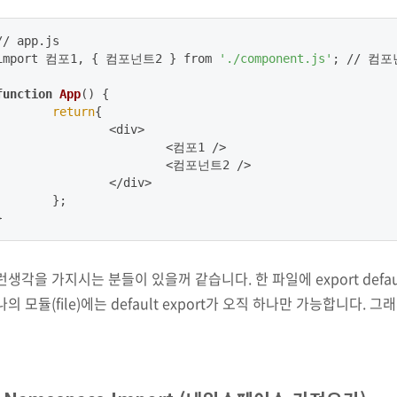
// app.js

import 컴포1, { 컴포넌트2 } from 
'./component.js'
; // 컴
function
App
() {

return
{

		<div>

			<컴포1 />

			<컴포넌트2 />

		</div>

	};

}
런생각을 가지시는 분들이 있을꺼 같습니다. 한 파일에 export defa
의 모듈(file)에는 default export가 오직 하나만 가능합니다. 그래서 