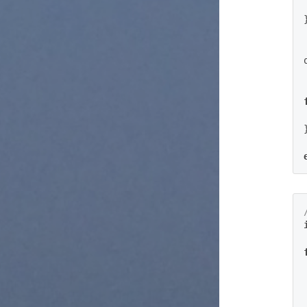
}
o
}