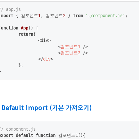
// app.js
import
 { 컴포넌트
1
, 컴포넌트
2
 } 
from
'./component.js'
;

function
App
(
) 
{

return
{

		<div>

<
컴포넌트1
 />
<
컴포넌트2
 />
</
div
>
	};

}
. Default Import (기본 가져오기)
// component.js
export
default
function
 컴포넌트1(
)
{
