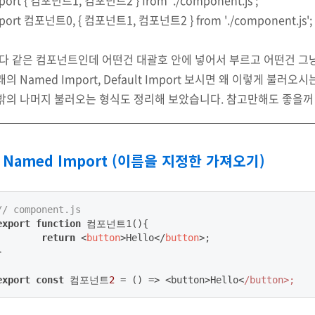
port { 컴포넌트1, 컴포넌트2 } from './component.js';
port 컴포넌트0, { 컴포넌트1, 컴포넌트2 } from './component.js';
 다 같은 컴포넌트인데 어떤건 대괄호 안에 넣어서 부르고 어떤건 그
의 Named Import, Default Import 보시면 왜 이렇게 불러
밖의 나머지 불러오는 형식도 정리해 보았습니다. 참고만해도 좋을꺼
. Named Import (이름을 지정한 가져오기)
// component.js
export
function
 컴포넌트1(
)
{

return
<
button
>
Hello
</
button
>
;



export
const
 컴포넌트
2
 = 
()
 =>
 <button>Hello<
/button>;