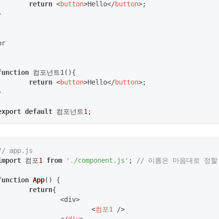
return
<
button
>
Hello
</
button
>
;



r

function
 컴포넌트1(
)
{

return
<
button
>
Hello
</
button
>
;



export
default
 컴포넌트
1
;
// app.js
import
 컴포
1
from
'./component.js'
; 
// 이름은 마음대로 정할
function
App
(
) 
{

return
{

		<div>

<
컴포1
 />