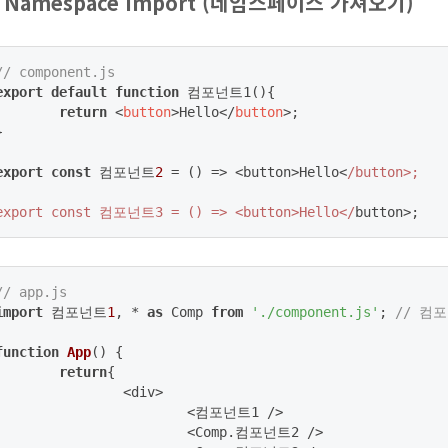
. Namespace Import (네임스페이스 가져오기)
// component.js
export
default
function
 컴포넌트1(
)
{

return
<
button
>
Hello
</
button
>
;



export
const
 컴포넌트
2
 = 
()
 =>
 <button>Hello<
/button>;

export const 컴포넌트3 = () => <button>Hello</
button>;
// app.js
import
 컴포넌트
1
, * 
as
 Comp 
from
'./component.js'
; 
// 컴
function
App
(
) 
{

return
{

		<div>

			<컴포넌트1 />

			<Comp.컴포넌트2 />
