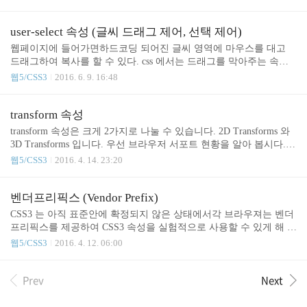
최소한의 꾸밈으로 사용하는 것이 디바이스별 사용
성에도 좋은듯 합니다. 대부분 background 이미지를
이용하여 스크립트로 클래스 제어를 통해 form요소
user-select 속성 (글씨 드래그 제어, 선택 제어)
를 customize 하는 것으로 알고 있습니다. 지금 알려
웹페이지에 들어가면하드코딩 되어진 글씨 영역에 마우스를 대고
드릴 방법은 css를 이용한 방법이며 스크립트를 사용
드래그하여 복사를 할 수 있다. css 에서는 드래그를 막아주는 속성
하지 않습니다. 그리고 브라우저는 IE를 기준으로 IE
이 있습니다. 그렇다고 해서 완벽히 차단은 아니고,속성을 적용하지
웹5/CSS3
2016. 6. 9. 16:48
9 이상 잘 나오고 있습니다. 만약 더 하위버전을 맞추
않은 곳에서 부터 드래그 한다면 표시는 안나더라도 복사할 수 있다
고 싶다면 그때 background 이미지를 이용하여 스크
고 하네요 ^^;;; 그래도 실전에 필요할 수 있으니 꼭 참고 바랍니다.
립트를 사용하는 방법말고는 생각이 나질 않네요. 제
저도 플젝을 하면서 한번 사용해 보았네요 . 소스는 다음과 같습니
transform 속성
가 만든 소스를 보고 한번 그대로 가져다 확인해 보
다.123456 -webkit-user-select: none;-moz-user-select: none;-ms-user-sele
transform 속성은 크게 2가지로 나눌 수 있습니다. 2D Transforms 와
세요 정말 괜찮은 방법이..
ct: none;user-select: none; cs 설정값은 다음과 같습니다.text – 텍스트
3D Transforms 입니다. 우선 브라우저 서포트 현황을 알아 봅시다. pr
를 선택할 수 있습니다.element – 텍스트를 선택할 수 있지만 요소 범
opertiy 크롬 엣지 파이어폭스 사파리 오페라 2D Transforms 36.0 ~ 4.
웹5/CSS3
2016. 4. 14. 23:20
위로 제한됩니다..
0 -webkit- 10.0 ~ 9.0 -ms- 9.0 ~ 3.2 -moz- 23.0 ~ 15.0 -webkit- 10.5 -o-
23.0 ~ 15.0 -webkit- 10.5 -o- 3D Transforms 36.0 ~ 12.0 -webkit- 12.0
~ 10.0 16.0 ~ 10.0 -moz- 9.0 ~ 4.0 -webkit- 23.0 ~ 15.0 -webkit- ※ 정
벤더프리픽스 (Vendor Prefix)
확한 정보가 아닐 수 있으니 문제점 지적 부탁드립니다. ^^ Syntax1
CSS3 는 아직 표준안에 확정되지 않은 상태에서각 브라우져는 벤더
2..
프리픽스를 제공하여 CSS3 속성을 실험적으로 사용할 수 있게 해 줍
니다.브라우져별 벤더 프리픽스는 아래와 같습니다. 웹킷 계열 브라
웹5/CSS3
2016. 4. 12. 06:00
우저 (사파리, 크롬) -webkit- 모질라 (파이어폭스) -moz- 오페라 -o-
인터넷 익스플로러 -ms- CSS3 기본속성기본속성 작성 벤더 프리픽
Prev
Next
스를 작성할 때 위와 같은 순으로 작성하면 됩니다.그 이유는 추후 C
SS3 속성이 표준안으로 변경 되었을 경우 벤더 프리픽스가 붙은 내
용은 무시하고 표준 속성만 지원하기 때문 입니다. ex)123456789box