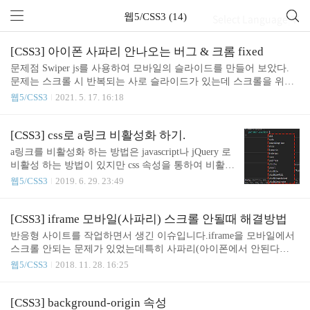
웹5/CSS3 (14)
Select Language
▼
[CSS3] 아이폰 사파리 안나오는 버그 & 크롬 fixed
문제점 Swiper js를 사용하여 모바일의 슬라이드를 만들어 보았다.
문제는 스크롤 시 반복되는 사로 슬라이드가 있는데 스크롤을 위에
서 아래로 내리고 다시 위로 올리면 슬라이드를 조작하는 nav 버튼
웹5/CSS3
2021. 5. 17. 16:18
이 사라져서 안보인다는 것이 문제다. 안보여도 누르면 기능은 동작
한다. 해결방법 z-index문제일거라면 큰 오산이다. 이미 z-index의 값
은 슬라이드 움직이는 리스트보다 nav가 더 크게 잡혀있었다. 검색
[CSS3] css로 a링크 비활성화 하기.
을 하다가 우연히 발견한 크롬fixed 버그에 대한 내용이다. 크롬에서
a링크를 비활성화 하는 방법은 javascript나 jQuery 로
fixed를 사용하면 사라지는 버그가 있다고 한다.(?) 우선 한번 그대로
비활성 하는 방법이 있지만 css 속성을 통하여 비활성
아래와 같은 내용을 넣었다. .target{ -webkit-backface-visibility:hidde
화 할 수 있습니다. css 를 이용하는것을 권하는 이유
웹5/CSS3
2019. 6. 29. 23:49
n; -webkit-transform:translat..
는 가볍게 무거움을 덜 뿐 아니라 특정 상태였을때
링크를 활성화하고 비활성화 하는것에 class 추가 또
는 제거를 통해 가능하기 때문이죠. 방법은 매우 간
[CSS3] iframe 모바일(사파리) 스크롤 안될때 해결방법
단합니다. 아래와 같이 적용해 주세요. 네이버 바로
반응형 사이트를 작업하면서 생긴 이슈입니다.iframe을 모바일에서
가기 href 에 네이버로 연결할 수 있게 링크를 걸어
스크롤 안되는 문제가 있었는데특히 사파리(아이폰에서 안된다
주었지만 실제 웹으로 화면을 확인하고 눌렀을때 네
능....)에서 안된다는 이슈가 있었습니다. 특정 영역 안에 iframe을 넣
웹5/CSS3
2018. 11. 28. 16:25
이버로 링크를 가지 않는것을 확인할 수 있습니다. p
으면 스크롤이 안될뿐더러 모바일 화면에서 영역을 벗어나 넘치는
ointer-events 의 속성으로 none 말고 다른속성값을 개
현상입니다. 구글신(?)의 힘을 빌려 서치하던 중 여러가지 해결 방법
발자모드로 확인해 보았습니다. 생각보다 여러가지
이 있었는데제가 잘못 적용한것도 있을 수 있지만 완벽하진 않았습
[CSS3] background-origin 속성
속성을 가지고 있네요~ 속성값의 내용은 여기서 다