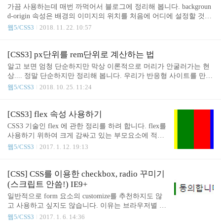
니다. 그래서 조금 수정해서 올려봅니다.HTML123 Colored by Color
가끔 사용하는데 매번 까먹어서 블로그에 정리해 봅니다. backgroun
루진 않고 한..
Scriptercs SCSS1234567891011.iframe-wrap{ border: 1px solid #d6d6d
d-origin 속성은 배경의 이미지의 위치를 처음에 어디에 설정할 것인
6; height: 150px; overflow: auto; -webkit-overflow-scrolling: to..
지를 정해줍니다. 정식 설명은 무시하고 내가 사용해본 결과 그렇습
웹5/CSS3
2018. 11. 22. 10:57
니다. 속성의 값으로 다음과 같습니다. 속성값 설명 padding-box 기
본값 border-box 배경이미지의 시작을 보더선에서 시작 content-box
배경의 시작을 패딩(padding)의 안쪽에서 시작 initial 기본값으로 설
[CSS3] px단위를 rem단위로 계산하는 법
정 inherit 부모요소에서 상속받는다. 사용에 대한 화면 확인은 w3sch
알고 보면 엄청 단순하지만 막상 이론적으로 머리가 안굴러가는 현
ools 에서 확인하면 됩니다.참고 : https://www.w3schools.com/cssref/pl
상.... 정말 단순하지만 정리해 봅니다. 우리가 반응형 사이트를 만들
ayit.asp?filename=playcss_background-origin
때 em또는 rem 단위로 font size를 작업합니다. em이나 rem 같은 경우
웹5/CSS3
2018. 10. 25. 11:24
는 유동적이라 반응형이나 모바일에 사용하고 있습니다. 간단하게 e
m과 rem을 설명하자면em은 부모요소에게 영향을rem은 최상단 부모
요소(html)에게 영향을 받습니다. em은 부모요소에 12px의 폰트사이
[CSS3] flex 속성 사용하기
즈가 적용되어 있다면1em은 12px 입니다. 그럼 2em은 24px 이고요.
CSS3 기술인 flex 에 관한 정리를 하려 합니다. flex를
ㅎ rem은 부모요소에 12px로 적용하여도 부모요소에 영향을 받는 것
사용하기 위하여 크게 감싸고 있는 부모요소에 적용
이 아니라최상단 부모요소(html)에게 영향을 받기 떄문에html 태그
해야 할것과자식요소에 적용할 부분을 나눠서 설명
웹5/CSS3
2017. 1. 12. 19:13
에 16px로 적용되어 있다면1rem은 16px이고 2rem은 32xp ..
하도록 하겠습니다.우선 기본코드는 아래와 같습니
다.HTML123456 cs CSS12345678910111213141516171
8192021222324252627282930.conbox{ width:500px; he
[CSS] CSS를 이용한 checkbox, radio 꾸미기
ight:300px; -ms-display:flexbox; display:-webkit-flex; /*
(스크립트 안씀!) IE9+
Safari */ display:flex; -webkit-flex-flow:row-reverse wra
일반적으로 form 요소의 customize를 추천하지도 않
p; /* Safari 6.1+ */ flex-flow:row-reverse wrap;}.conbo
고 사용하고 싶지도 않습니다. 이유는 브라우저별 모
x div{ -webkit-fle..
양이 너무 재각기이고 이러한 폼요소는 기본적으로
웹5/CSS3
2017. 1. 6. 14:36