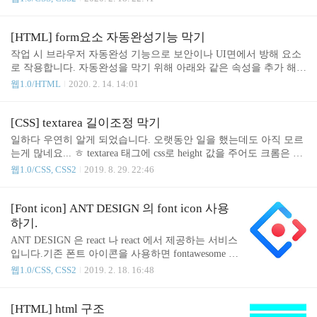
언해주면 됩니다. input[type="number"]::-webkit-outer
-spin-button, input[type="number"]::-webkit-inner-spin-
button { -webkit-appearance: none; -moz-appearance: no
[HTML] form요소 자동완성기능 막기
ne; appearance: none; } /* 파이어폭스에서의 초기화
작업 시 브라우저 자동완성 기능으로 보안이나 UI면에서 방해 요소
방법 */ input[type=number] { -moz-appearance: textfiel
로 작용합니다. 자동완성을 막기 위해 아래와 같은 속성을 추가 해야
d; } # 참고 https://wallel.com/select-box-input-box-style
합니다. 속성값으로는 on 과 off이 있습니다. on은 default 값으로 기
웹1.0/HTML
2020. 2. 14. 14:01
-%..
존에 입력한 내용의 값이 있다면 자동완성 기능으로 화면에 목록으
로 표시 됩니다. 이 기능을 비활성화 하고 싶다면 off 값을 넣어주면
됩니다. 개별마다 autocomplete 값을 off으로 주면 너무 번거로울 수
[CSS] textarea 길이조정 막기
있습니다. form 요소 전체에 autocomplete 값을 off으로 주고 싶다면
일하다 우연히 알게 되었습니다. 오랫동안 일을 했는데도 아직 모르
아래와 같이 적용해 주면 됩니다. ............. * 부연설명 name : Form
는게 많네요... ㅎ textarea 태그에 css로 height 값을 주어도 크롬은 오
태그를 통해 다른 페이지로 값을 전송할 경우 name 속성을 이용합니
른쪽 하단을 마우스로 잡고 아래로 드래그하면 길이가 늘어나는데
웹1.0/CSS, CSS2
2019. 8. 29. 22:46
다.
요. 수동으로 잡고 width나 height를 늘리는 것을 막는 css 속성이 있
어 소개하려 합니다. 방법은 아래와 같습니다. textarea{ resize: none;
} 위와 같이 적용하면 크롬에서 조정하는 부분이 사라지고 마우스로
[Font icon] ANT DESIGN 의 font icon 사용
제어할 수 없게 됩니다. 감사합니다. ^^
하기.
ANT DESIGN 은 react 나 react 에서 제공하는 서비스
입니다.기존 폰트 아이콘을 사용하면 fontawesome 을
많이 이용하곤 했는데이번 프로젝트에서 폰트아이콘
웹1.0/CSS, CSS2
2019. 2. 18. 16:48
으로 ANT DESIGN 으로 사용하게 되어알아보다 기
록을 남겨 봅니다.일단 현재 시점으로 ANT DESIGN
폰트아이콘 사용관련 내용은 없네요.그래서 fontawes
[HTML] html 구조