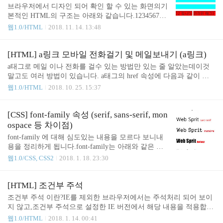
ome 처럼 사용하는 방법을 알려드리도록 하겠습니
브라우저에서 디자인 되어 확인 할 수 있는 화면의기
다. 구글에 "ant design webfont" 라고 검색합니다.Dow
본적인 HTML의 구조는 아래와 같습니다.123456789
nload - Ant Design 클릭!!!!!! 다음과 같은 화면이 나
101112 Document // body태그 안에서 화면에 그려지
웹1.0/HTML
2018. 11. 14. 13:48
옵니다.Web Font 라고 써져있는 박스를 클릭하세요
는 모습을 태그로 작성. cs ## 태그(tag)란 ? 이런 형식
그럼 파일을 자동으로 다운받습니다.혹시 몰라서 파
으로 되어 있는 것을 태그라 합니다.예) div 태그 span
일 올립니다. 다운받은 압축 파일을 풀어서 안으로
태그 ## 태그 종류태그의 종류는 블록(block)태그, 인
[HTML] a링크 모바일 전화걸기 및 메일보내기 (a링크)
들어가면 파일 목록이 나옵..
라인(inline)태그로 나뉩니다.예)block 태그 - div, p, u
a태그로 메일 이나 전화를 걸수 있는 방법만 있는 줄 알았는데이것
l, li, 등...inline 태그 - span, strong, em, 등.... ## 블록
말고도 여러 방법이 있습니다. a태그의 href 속성에 다음과 같이 작
태그와 인라인태그의 차이점블록태그 - 수평의 영역
성하면 됩니다.1234567891011 cs a태그를 제외한 일반태그 적용은
웹1.0/HTML
2018. 10. 25. 15:37
을 다 차지한다.인라인태그 - 감싸고 있는 안의 영역
다음과 같습니다.1234567891011 cs
만큼의 영역을 차지한다. 123456789101112131415161
7181920212..
[CSS] font-family 속성 (serif, sans-serif, mon
ospace 등 차이점)
font-family 에 대해 심도있는 내용을 모르다 보니내
용을 정리하게 됩니다.font-family는 아래와 같은 속
성값을 가지게 됩니다.1font-family:font-name / generi
웹1.0/CSS, CSS2
2018. 1. 18. 23:30
c-name [font-name, generic-name];cs font-name과 gener
ic-name 은 별개로 사용할 수 있지만 같이도 사용할
수 있습니다.font-name과 generic-name 이 정확히 어
[HTML] 조건부 주석
떠한 의미인지 알아보죠. font-name(글꼴 이름) : Aria
조건부 주석 이란?IE를 제외한 브라우저에서는 주석처리 되어 보이
l, Verdana, 궁서, 굴림, 돋움, 나눔고딕 등...generic-na
지 않고,조건부 주석으로 설정한 IE 버전에서 해당 내용을 적용합니
me(모양이 비슷한 글꼴들 - 기본폰트) : serif(바탕체),
다. 1234567891011 Colored by Color Scriptercs위 내용은 제가 기존에
웹1.0/HTML
2018. 1. 14. 00:41
sans-serif(고딕체), cursive(필기체), fantasy(장식체), m