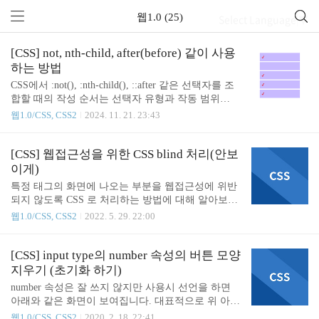
웹1.0 (25)
Select Language
▼
[CSS] not, nth-child, after(before) 같이 사용
하는 방법
CSS에서 :not(), :nth-child(), ::after 같은 선택자를 조
합할 때의 작성 순서는 선택자 유형과 작동 범위
에 따라 정해집니다. 올바른 순서를 따르면 원하
웹1.0/CSS, CSS2
2024. 11. 21. 23:43
는 스타일이 제대로 적용됩니다.예제로 아래와 같이
만들어 보겠습니다.// 기본구조 css 2번째 li를 제외하
고 나머지 li에 가상선택자를 사용하여 '체크마크'를
[CSS] 웹접근성을 위한 CSS blind 처리(안보
넣으려면??.li:not(:nth-child(2))::after { content: "✔"; d
이게)
isplay: block; color:red;}이렇게하면 위와같은 화면을
특정 태그의 화면에 나오는 부분을 웹접근성에 위반
확인할 수 있습니다.하지만 잘못된 점이 있습니다.C
되지 않도록 CSS 로 처리하는 방법에 대해 알아보려
SS4 명세에서 :not()은 **단순 선택자(simple selector)
합니다. 대부분 caption, label, legend 등을 안보이게
웹1.0/CSS, CSS2
2022. 5. 29. 22:00
**만 받을 수 있도록 제한되어 있습니다. 단순 선택
처리합니다. 저는 안보이게 처리하는 CSS 네이밍을
자란 다음을 포함합니다태..
blind로 명칭합니다. .blind{ visibility:hidden; position:a
bsolute; top:-9999999px; left:-9999999px; width:1px; he
[CSS] input type의 number 속성의 버튼 모양
ight:1px; margin:0; padding:0; background:none; font-si
지우기 (초기화 하기)
ze:0; line-height:0; text-indent:-9999999px; }
number 속성은 잘 쓰지 않지만 사용시 선언을 하면
아래와 같은 화면이 보여집니다. 대표적으로 위 아래
의 버튼을 없애고 싶다........면 css 에 아래와 같이 선
웹1.0/CSS, CSS2
2020. 2. 18. 22:41