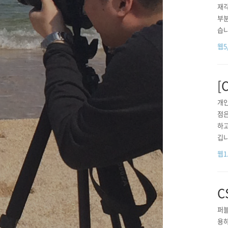
재각
부분
습니
로 
웹5
를 
법이
[
개인
점은
하고
깁니
방법
웹1.
C
퍼블
용하