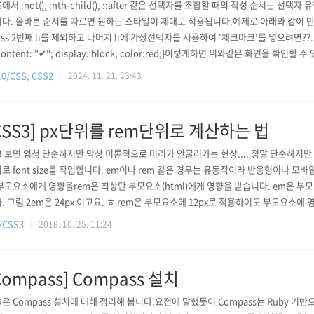
S에서 :not(), :nth-child(), ::after 같은 선택자를 조합할 때의 작성 순서는 선
다. 올바른 순서를 따르면 원하는 스타일이 제대로 적용됩니다.예제로 아래와 같이 만
 넣으려면??.li:not(:nth-child(2))::afte
{ content: "✔"; display: block; color:red;}이렇게하면 위와같은 화면을 확
니다.CSS4 명세에서 :not()은 **단순 선택자(simple selector)**만 받을 수 있
0/CSS, CSS2
2024. 11. 21. 23:43
란 다음을 포함합니다태..
CSS3] px단위를 rem단위로 계산하는 법
 보면 엄청 단순하지만 막상 이론적으로 머리가 안굴러가는 현상.... 정말 단순하지만
로 font size를 작업합니다. em이나 rem 같은 경우는 유동적이라 반응형이나 모
부모요소에게 영향을rem은 최상단 부모요소(html)에게 영향을 받습니다. em은 부모
. 그럼 2em은 24px 이고요. ㅎ rem은 부모요소에 12px로 적용하여도 부모요소에
떄문에html 태그에 16px로 적용되어 있다면1rem은 16px이고 2rem은 32xp ..
/CSS3
2018. 10. 25. 11:24
Compass] Compass 설치
은 Compass 설치에 대해 정리해 봅니다.요전에 말했듯이 Compass는 Ruby 기반으