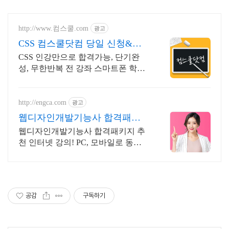
http://www.컴스쿨.com
광고
CSS 컴스쿨닷컴 당일 신청&결
제시 기프티콘!
CSS 인강만으로 합격가능, 단기완
성, 무한반복 전 강좌 스마트폰 학습
가능
http://engca.com
광고
웹디자인개발기능사 합격패키
지 PC/스마트폰 동영상강의
웹디자인개발기능사 합격패키지 추
천 인터넷 강의! PC, 모바일로 동시
수강 가능
공감
구독하기