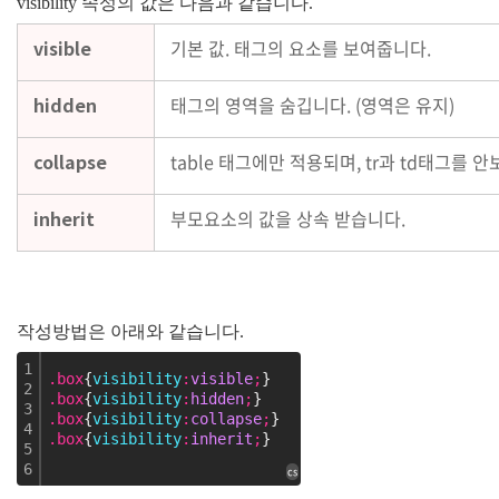
visibility 속성의 값은 다음과 같습니다.
visible
기본 값. 태그의 요소를 보여줍니다.
hidden
태그의 영역을 숨깁니다. (영역은 유지)
collapse
table 태그에만 적용되며, tr과 td태그를 
inherit
부모요소의 값을 상속 받습니다.
작성방법은 아래와 같습니다.
1
.box
{
visibility
:
visible
;
}
2
.box
{
visibility
:
hidden
;
}
3
.box
{
visibility
:
collapse
;
}
4
.box
{
visibility
:
inherit
;
}
5
6
cs