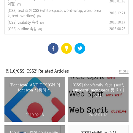
2018.01.18
이점)
(2)
[CSS] text 조정 CSS (white-space, word-wrap, word-brea
2016.12.21
k, text-overflow)
(0)
[CSS] visibility 속성
2016.10.17
(0)
[CSS] outline 속성
2016.08.26
(0)
'웹1.0/CSS, CSS2' Related Articles
more
[Font icon] ANT DESIGN 의
[CSS] font-family 속성 (serif,
font icon 사용하기.
sans-serif, monospace 등 차이
점)
2019.02.18
2018.01.18
[CSS] text 조정 CSS (white-
[CSS] visibility 속성