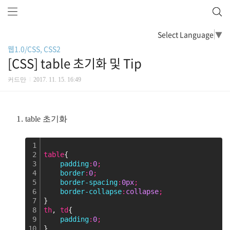
Select Language
▼
웹1.0/CSS, CSS2
[CSS] table 초기화 및 Tip
커드만
2017. 11. 15. 16:49
table 초기화
1
2
table
{
3
    padding
:
0
;
4
    border
:
0
;
5
    border-spacing
:
0px
;
6
    border-collapse
:
collapse
;
7
}
8
th
,
 td
{
9
    padding
:
0
;
10
}