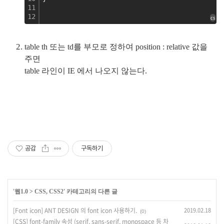
11
12
cs
table th 또는 td를 부모로 정하여 position : relative 값을
주면
table 라인이 IE 에서 나오지 않는다.
공감
구독하기
'
웹1.0
>
CSS, CSS2
' 카테고리의 다른 글
[Font icon] ANT DESIGN 의 font icon 사용하기.
2019.02.18
(0)
[CSS] font-family 속성 (serif, sans-serif, monospace 등 차