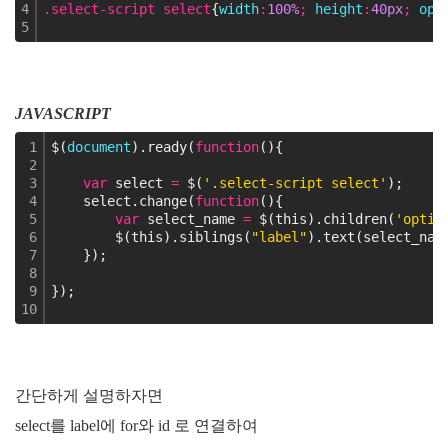
4
.select-script select
{
width
:
100%
;
 height
:
40px
;
 opa
5
JAVASCRIPT
1
$(
document
).ready(
function
(){
2
3
var
 select 
=
 $(
'.select-script select'
);
4
    select.change(
function
(){
5
var
 select_name 
=
 $(this).children(
'optio
6
        $(this).siblings(
"label"
).text(select_nam
7
    });
8
9
});
10
간단하게 설명하자면
select를 label에 for와 id 로 연결하여