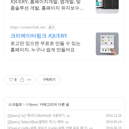
개발
JQUERY, 홈페이지개발, 앱개발, 맞
춤솔루션 개발, 홈페이지 유지보수,
LMS 프로그램 제작관련 무료 상담
및 컨설팅 가능!!
https://creatorlink.net
광고
크리에이터링크 JQUERY
로고만 있으면 무료로 만들 수 있는
홈페이지. 누구나 쉽게 만들어요
8
구독하기
'
스크립트
>
J-Query
' 카테고리의 다른 글
[jQuery] is() 메서드(Method) 사용하기
2016.12.28
(0)
[jQuery] SelectBox(셀렉트 박스) 제어
2016.06.14
(0)
[jQuery] radio 버튼 꾸미기 (radio 버튼 선택 유무 체크)
2016.06.10
(0)