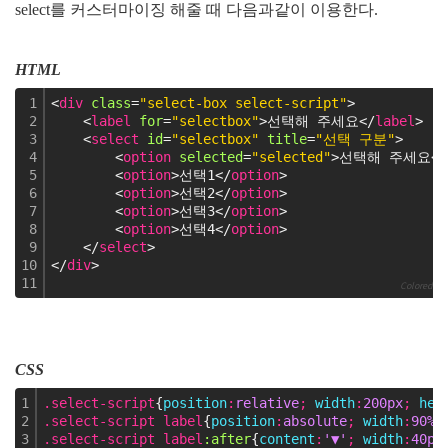
select를 커스터마이징 해줄 때 다음과같이 이용한다.
HTML
1
<
div
class
=
"select-box select-script"
>
2
    <
label
for
=
"selectbox"
>선택해 주세요</
label
>
3
    <
select
id
=
"selectbox"
title
=
"선택 구분"
>
4
        <
option
selected
=
"selected"
>선택해 주세요</
5
        <
option
>선택1</
option
>
6
        <
option
>선택2</
option
>
7
        <
option
>선택3</
option
>
8
        <
option
>선택4</
option
>
9
    </
select
>
10
</
div
>
11
Colored by 
CSS
1
.select-script
{
position
:
relative
;
 width
:
200px
;
 hei
2
.select-script label
{
position
:
absolute
;
 width
:
90%
;
3
.select-script label
:after
{
content
:
'▼'
;
 width
:
40px